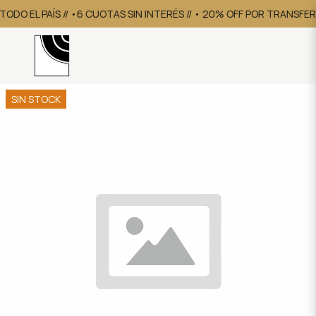
TODO EL PAÍS // •6 CUOTAS SIN INTERÉS // • 20% OFF POR TRANSFE
SIN STOCK