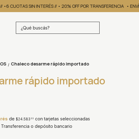
•6 CUOTAS SIN INTERÉS // • 20% OFF POR TRANSFERENCIA
• ENVÍOS 
COS
Chaleco desarme rápido importado
/
arme rápido importado
erés
de
con tarjetas seleccionadas
$24.583
33
Transferencia o depósito bancario