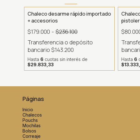
- 24 %
Chaleco desarme rápido importado
Chaleco
+ accesorios
pistoler
$179.000
-
$236.100
$80.00
Transferencia o depósito
Transf
bancario
$143.200
bancar
Hasta
6
cuotas sin interés
de
Hasta
6
c
$29.833,33
$13.333
Páginas
Inicio
Chalecos
Pouchs
Mochilas
Bolsos
Correaje