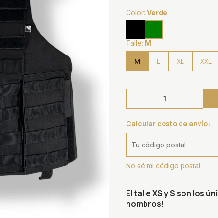
Color:
Verde
Talle:
M
M
L
XL
XXL
Calcular costo de envío:
No sé mi código postal
El talle XS y S son los 
hombros!