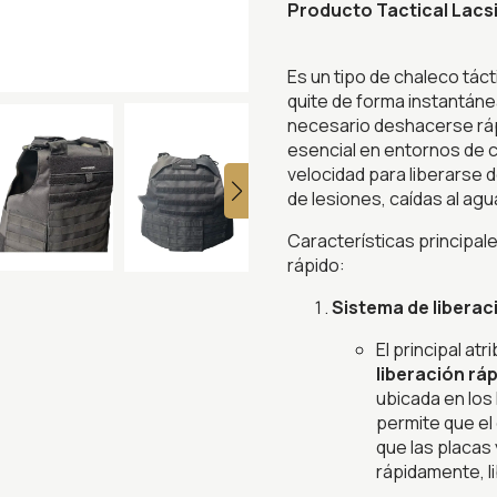
Producto Tactical Lacs
Es un tipo de chaleco táct
quite de forma instantán
necesario deshacerse rá
esencial en entornos de 
velocidad para liberarse 
de lesiones, caídas al agu
Características principa
rápido:
Sistema de liberac
El principal at
liberación rá
ubicada en los 
permite que el
que las placas
rápidamente, li