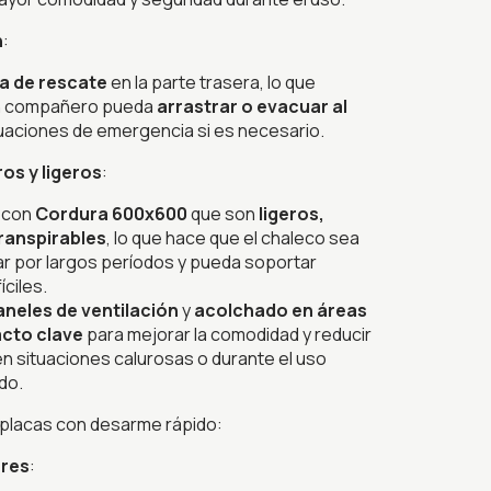
n
:
a de rescate
en la parte trasera, lo que
un compañero pueda
arrastrar o evacuar al
uaciones de emergencia si es necesario.
os y ligeros
:
o con
Cordura 600x600
que son
ligeros,
ranspirables
, lo que hace que el chaleco sea
r por largos períodos y pueda soportar
íciles.
aneles de ventilación
y
acolchado en áreas
cto clave
para mejorar la comodidad y reducir
en situaciones calurosas o durante el uso
do.
placas con desarme rápido:
ares
: