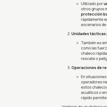
Utilizado por
u
otros grupos m
protección ba
rápidamente e
escenarios de
Unidades tácticas 
También es e
como las fuerz
chaleco rápida
rescate o peli
Operaciones de re
En situaciones
operadores nec
estos chalecos
acuáticos o en
rápido permite 
Ventajas de un chaleco c