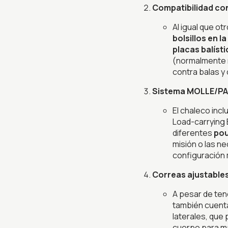
Compatibilidad con
Al igual que o
bolsillos en l
placas balíst
(normalmente ni
contra balas y 
Sistema MOLLE/P
El chaleco incl
Load-carrying 
diferentes
pou
misión o las n
configuración 
Correas ajustable
A pesar de ten
también cuent
laterales, que 
cuerpo para ma