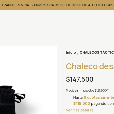
TRANSFERENCIA
• ENVÍOS GRATIS DESDE $198.000 A TODO EL PAÍS // 
Inicio
CHALECOS TÁCTI
/
Chaleco des
$147.500
83
Precio sin impuestos
$121.900
Hasta
6 cuotas sin int
$118.000
pagando con 
Ver más detalles