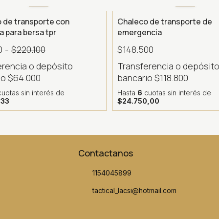
- 63 %
 de transporte con
Chaleco de transporte de
a para bersa tpr
emergencia
0
-
$220.100
$148.500
erencia o depósito
Transferencia o depósit
io
$64.000
bancario
$118.800
uotas sin interés
de
Hasta
6
cuotas sin interés
de
,33
$24.750,00
Contactanos
1154045899
tactical_lacsi@hotmail.com