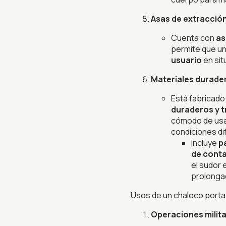
Asas de extracció
Cuenta con
as
permite que 
usuario
en sit
Materiales durader
Está fabricad
duraderos y t
cómodo de usa
condiciones dif
Incluye
p
de conta
el sudor 
prolonga
Usos de un chaleco porta
Operaciones milit