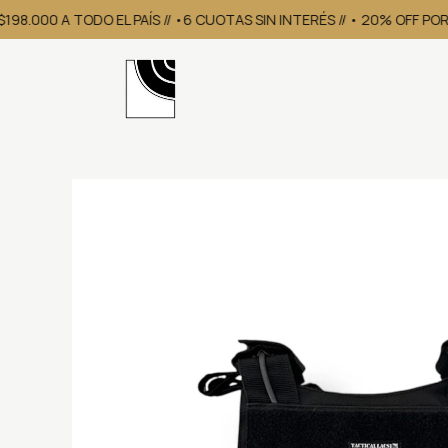
.000 A TODO EL PAÍS // •6 CUOTAS SIN INTERÉS // • 20% OFF POR 