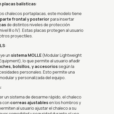
 placas balísticas
:
tros chalecos portaplacas, este modelo tiene
a parte frontal y posterior
para insertar
icas
de distintos niveles de protección
vel III o IV). Estas placas protegen al usuario
otros proyectiles.
ALS
:
uye un
sistema MOLLE
(Modular Lightweight
Equipment), lo que permite al usuario añadir
ches, bolsillos, y accesorios
según la
ecesidades personales. Esto permite una
modular y personalizada del equipo.
s
:
er un sistema de desarme rápido, el chaleco
a con
correas ajustables
en los hombros y
permiten al usuario ajustar el chaleco a su
yor comodidad y seguridad durante el uso.