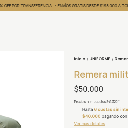
0% OFF POR TRANSFERENCIA
• ENVÍOS GRATIS DESDE $198.000 A TODO 
Inicio
UNIFORME
Remera
/
/
Remera milit
$50.000
31
Precio sin impuestos
$41.322
Hasta
6 cuotas sin int
$40.000
pagando con T
Ver más detalles