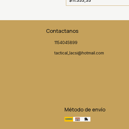
$11.333,33
Contactanos
1154045899
tactical_lacsi@hotmail.com
Método de envío