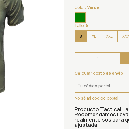
Color:
Verde
Talle:
S
S
XL
XXL
XX
Calcular costo de envío:
No sé mi código postal
Producto Tactical La
Recomendamos llevar e
realmente sos para 
ajustada.