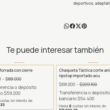
deportivos, adaptán
Te puede interesar también
- 15 %
forrada con cierre
Chaqueta Táctica corte am
ripstop importado acu
0
-
$88.000
$68.000
-
$209.100
erencia o depósito
Transferencia o depósit
io
$59.200
bancario
$54.400
uotas sin interés
de
,33
Hasta
6
cuotas sin interés
de