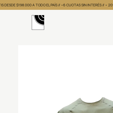
 DESDE $198.000 A TODO EL PAÍS // •6 CUOTAS SIN INTERÉS // • 2