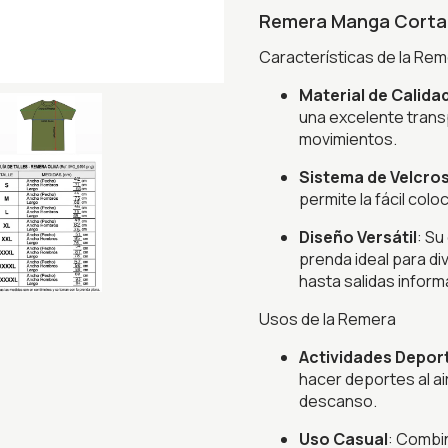
Remera Manga Corta 
Características de la Re
Material de Calida
una excelente transp
movimientos.
Sistema de Velcro
permite la fácil col
Diseño Versátil
: Su
prenda ideal para d
hasta salidas inform
Usos de la Remera
Actividades Depor
hacer deportes al ai
descanso.
Uso Casual
: Combi