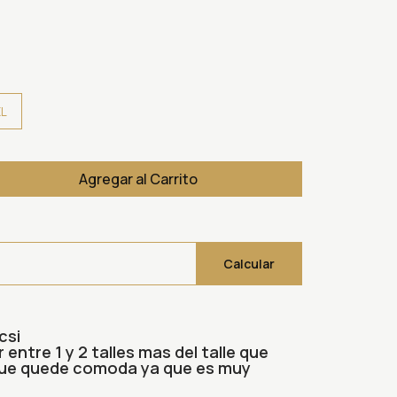
XL
Agregar al Carrito
Calcular
csi
ntre 1 y 2 talles mas del talle que
que quede comoda ya que es muy