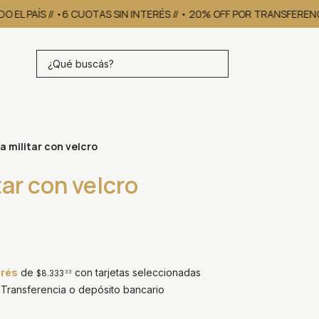
EL PAÍS // •6 CUOTAS SIN INTERÉS // • 20% OFF POR TRANSFERENCI
 militar con velcro
ar con velcro
erés
de
con tarjetas seleccionadas
$8.333
33
ransferencia o depósito bancario