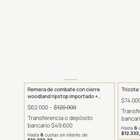
- 48 %
Remera de combate con cierre
Tricota 
woodland ripstop importado +
$74.00
bonnie regalo
$62.000
-
$120.000
Transf
Transferencia o depósito
bancar
bancario
$49.600
Hasta
6
c
$12.333
Hasta
6
cuotas sin interés
de