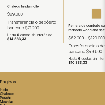
Chaleco funda molle
$89.000
Transferencia o depósito
Remera de combate cu
bancario
$71.200
redondo woodland rips
importado + bonnie reg
Hasta
6
cuotas sin interés
de
$62.000
-
$120.00
$14.833,33
Transferencia o d
bancario
$49.600
Hasta
6
cuotas sin inte
$10.333,33
Páginas
Inicio
Chalecos
Pouchs
Mochilas