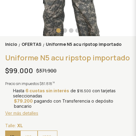
Inicio
OFERTAS
Uniforme N5 acu ripstop importado
/
/
Uniforme N5 acu ripstop importado
$99.000
$371.900
18
Precio sin impuestos
$81.818
Hasta
6 cuotas sin interés
de
con tarjetas
$16.500
seleccionadas
$79.200
pagando con Transferencia o depósito
bancario
Ver más detalles
Talle:
XL