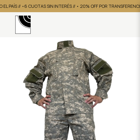
L PAÍS // •6 CUOTAS SIN INTERÉS // • 20% OFF POR TRANSFERENCIA