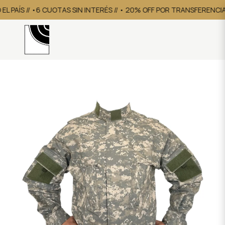
 PAÍS // •6 CUOTAS SIN INTERÉS // • 20% OFF POR TRANSFERENCIA
•