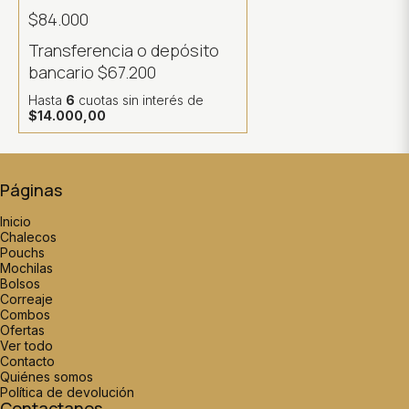
$84.000
Transferencia o depósito
bancario
$67.200
Hasta
6
cuotas sin interés
de
$14.000,00
Páginas
Inicio
Chalecos
Pouchs
Mochilas
Bolsos
Correaje
Combos
Ofertas
Ver todo
Contacto
Quiénes somos
Política de devolución
Contactanos