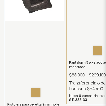
Pantalón n 5 pixelado a
importado
$68.000
-
$209.100
Transferencia o d
bancario
$54.400
Hasta
6
cuotas sin inte
$11.333,33
Pistolera para beretta 9mm molle