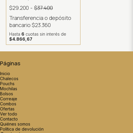
$29.200
-
$37.400
Transferencia o depósito
bancario
$23.360
Hasta
6
cuotas sin interés
de
$4.866,67
Páginas
Inicio
Chalecos
Pouchs
Mochilas
Bolsos
Correaje
Combos
Ofertas
Ver todo
Contacto
Quiénes somos
Política de devolución