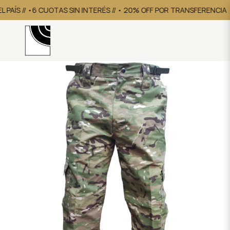
PAÍS // •6 CUOTAS SIN INTERÉS // • 20% OFF POR TRANSFERENCIA
•