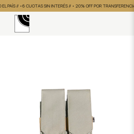
L PAÍS // •6 CUOTAS SIN INTERÉS // • 20% OFF POR TRANSFERENCIA