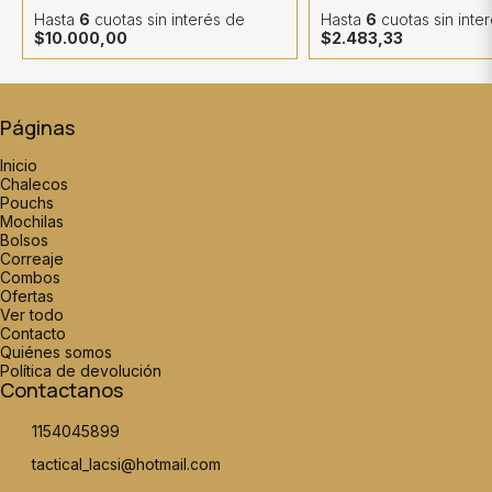
Hasta
6
cuotas sin interés
de
Hasta
6
cuotas sin inte
$10.000,00
$2.483,33
Páginas
Inicio
Chalecos
Pouchs
Mochilas
Bolsos
Correaje
Combos
Ofertas
Ver todo
Contacto
Quiénes somos
Política de devolución
Contactanos
1154045899
tactical_lacsi@hotmail.com