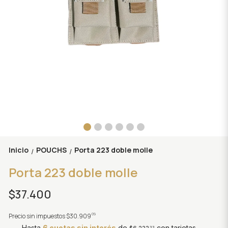
Inicio
POUCHS
Porta 223 doble molle
/
/
Porta 223 doble molle
$37.400
09
Precio sin impuestos
$30.909
Hasta
6 cuotas sin interés
de
con tarjetas
33