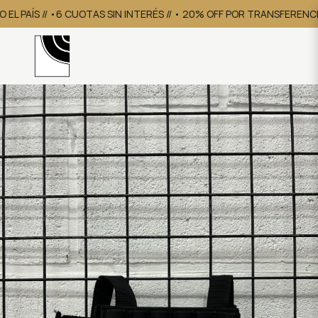
L PAÍS // •6 CUOTAS SIN INTERÉS // • 20% OFF POR TRANSFERENCIA