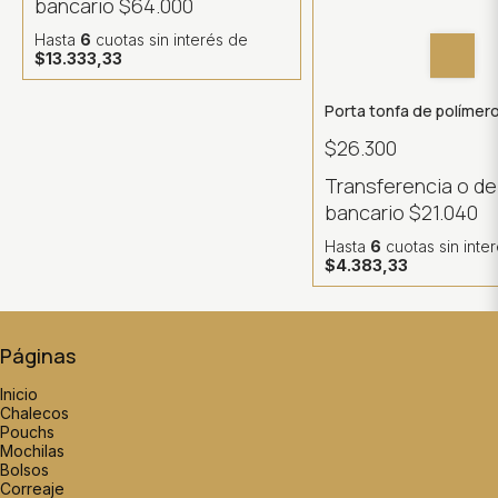
bancario
$64.000
Hasta
6
cuotas sin interés
de
$13.333,33
Porta tonfa de polímer
$26.300
Transferencia o d
bancario
$21.040
Hasta
6
cuotas sin inte
$4.383,33
Páginas
Inicio
Chalecos
Pouchs
Mochilas
Bolsos
Correaje