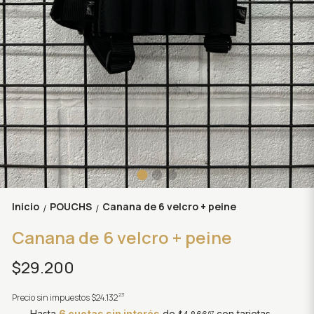
Inicio
POUCHS
Canana de 6 velcro + peine
/
/
Canana de 6 velcro + peine
$29.200
23
Precio sin impuestos
$24.132
Hasta
6 cuotas sin interés
de
con tarjetas
67