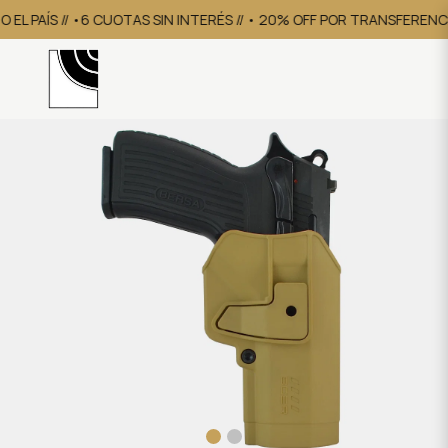
EL PAÍS // •6 CUOTAS SIN INTERÉS // • 20% OFF POR TRANSFERENCI