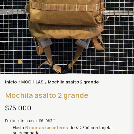
Inicio
MOCHILAS
Mochila asalto 2 grande
/
/
Mochila asalto 2 grande
$75.000
47
Precio sin impuestos
$61.983
Hasta
6 cuotas sin interés
de
con tarjetas
$12.500
seleccionadas