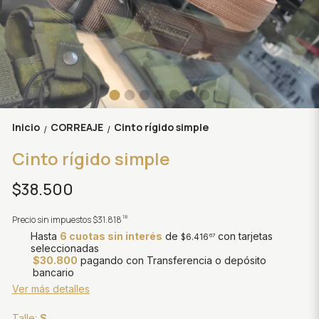
Inicio
CORREAJE
Cinto rígido simple
/
/
Cinto rígido simple
$38.500
18
Precio sin impuestos
$31.818
Hasta
6 cuotas sin interés
de
con tarjetas
$6.416
67
seleccionadas
$30.800
pagando con Transferencia o depósito
bancario
Ver más detalles
Talle:
S