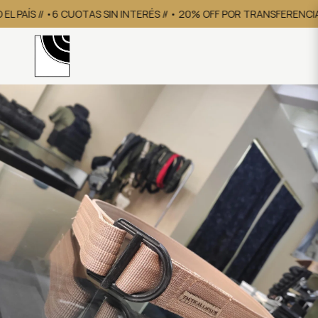
L PAÍS // •6 CUOTAS SIN INTERÉS // • 20% OFF POR TRANSFERENCIA