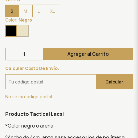
S
M
L
XL
Color:
Negro
Agregar al Carrito
Calcular Costo De Envío:
Calcular
No sé mi código postal
Producto Tactical Lacsi
°Color negro o arena
°Ancho de 4cm,
apto para accesorios de polímero