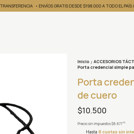
 TRANSFERENCIA
• ENVÍOS GRATIS DESDE $198.000 A TODO EL PAÍS /
Inicio
ACCESORIOS TÁCT
/
Porta credencial simple p
Porta creden
de cuero
$10.500
69
Precio sin impuestos
$8.677
Hasta
6 cuotas sin int