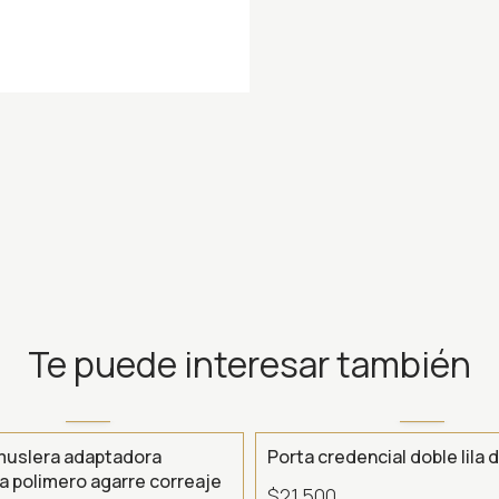
Te puede interesar también
muslera adaptadora
Porta credencial doble lila 
ra polimero agarre correaje
$21.500