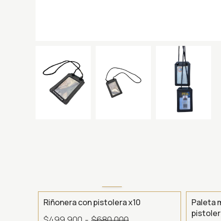
- 26 %
Riñonera con pistolera x10
Paleta 
pistole
$499.900
-
$680.000