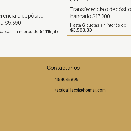
Transferencia o depósit
erencia o depósito
bancario
$17.200
io
$5.360
Hasta
6
cuotas sin interés
de
$3.583,33
uotas sin interés
de
$1.116,67
Contactanos
1154045899
tactical_lacsi@hotmail.com