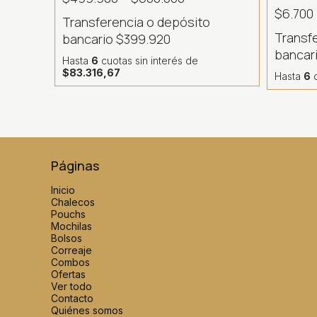
$6.700
Transferencia o depósito
Transf
bancario
$399.920
bancar
Hasta
6
cuotas sin interés
de
$83.316,67
Hasta
6
c
Páginas
Inicio
Chalecos
Pouchs
Mochilas
Bolsos
Correaje
Combos
Ofertas
Ver todo
Contacto
Quiénes somos