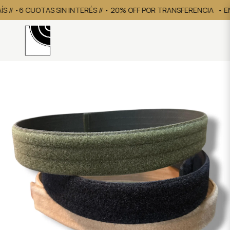
S // •6 CUOTAS SIN INTERÉS // • 20% OFF POR TRANSFERENCIA
• ENV