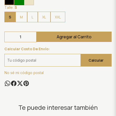
Talle:
S
S
M
L
XL
XXL
Agregar al Carrito
Calcular Costo De Envío:
Calcular
No sé mi código postal
Te puede interesar también