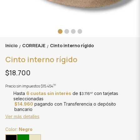
Inicio
CORREAJE
Cinto interno rígido
/
/
Cinto interno rígido
$18.700
55
Precio sin impuestos
$15.454
Hasta
6 cuotas sin interés
de
con tarjetas
$3.116
67
seleccionadas
$14.960
pagando con Transferencia o depósito
bancario
Ver más detalles
Color:
Negro