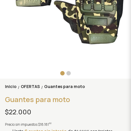
Inicio
OFERTAS
Guantes para moto
/
/
Guantes para moto
$22.000
82
Precio sin impuestos
$18.181
67