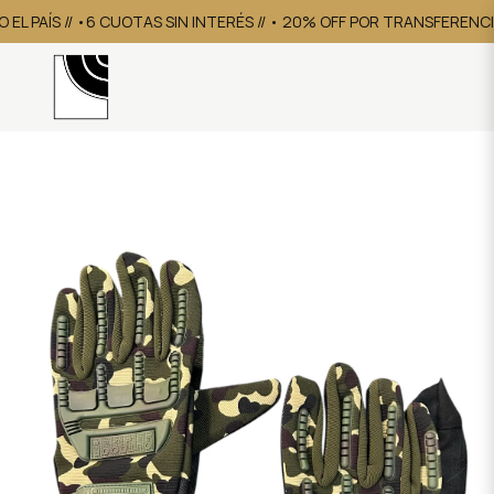
L PAÍS // •6 CUOTAS SIN INTERÉS // • 20% OFF POR TRANSFERENCIA