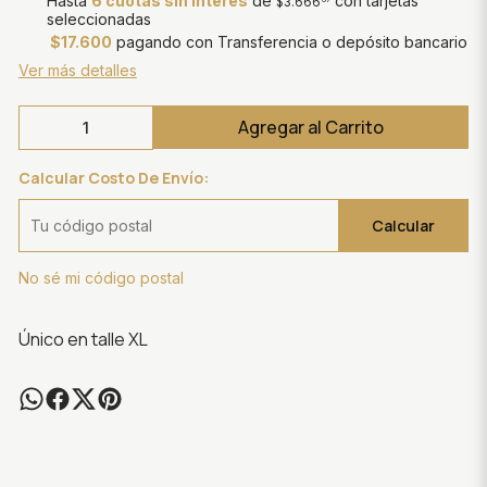
Hasta
6 cuotas sin interés
de
con tarjetas
$3.666
seleccionadas
$17.600
pagando con Transferencia o depósito bancario
Ver más detalles
Agregar al Carrito
Calcular Costo De Envío:
Calcular
No sé mi código postal
Único en talle XL