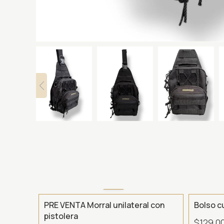
SIN STOC
PRE VENTA Morral unilateral con
Bolso c
pistolera
$129.0