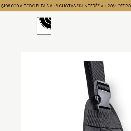
198.000 A TODO EL PAÍS // •6 CUOTAS SIN INTERÉS // • 20% OFF P