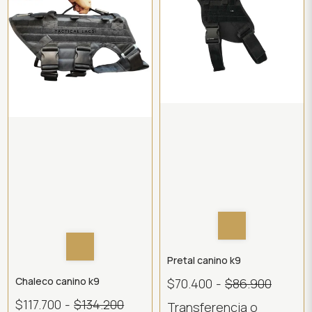
Pretal canino k9
Chaleco canino k9
$70.400
-
$86.900
$117.700
-
$134.200
Transferencia o