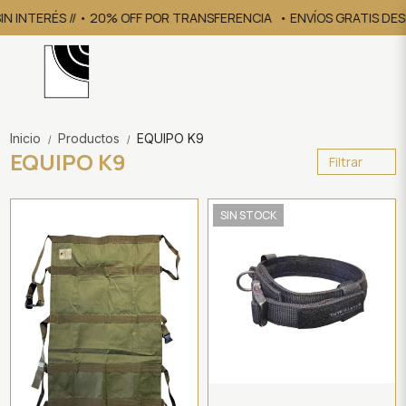
N INTERÉS // • 20% OFF POR TRANSFERENCIA
• ENVÍOS GRATIS DESDE 
Inicio
Productos
EQUIPO K9
/
/
EQUIPO K9
Filtrar
SIN STOCK