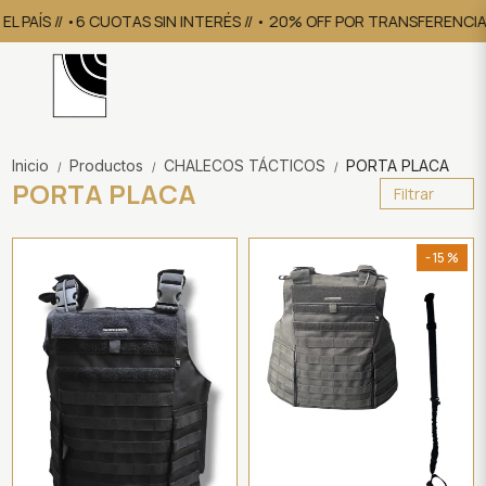
AÍS // •6 CUOTAS SIN INTERÉS // • 20% OFF POR TRANSFERENCIA
• 
Inicio
Productos
CHALECOS TÁCTICOS
PORTA PLACA
/
/
/
PORTA PLACA
Filtrar
- 15 %